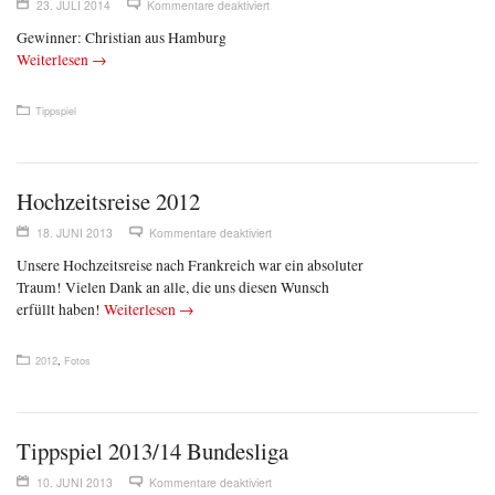
23. JULI 2014
Kommentare deaktiviert
Gewinner: Christian aus Hamburg
Weiterlesen →
Tippspiel
Hochzeitsreise 2012
18. JUNI 2013
Kommentare deaktiviert
Unsere Hochzeitsreise nach Frankreich war ein absoluter
Traum! Vielen Dank an alle, die uns diesen Wunsch
erfüllt haben!
Weiterlesen →
2012
,
Fotos
Tippspiel 2013/14 Bundesliga
10. JUNI 2013
Kommentare deaktiviert