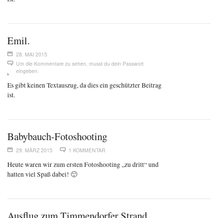
Emil.
28. MAI 2015
Um die Kommentare zu sehen, musst du dein Passwort
eingeben.
Es gibt keinen Textauszug, da dies ein geschützter Beitrag
ist.
Babybauch-Fotoshooting
29. MÄRZ 2015
1 KOMMENTAR
Heute waren wir zum ersten Fotoshooting „zu dritt“ und
hatten viel Spaß dabei! 🙂
Ausflug zum Timmendorfer Strand