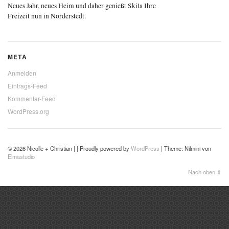
Neues Jahr, neues Heim und daher genießt Skila Ihre
Freizeit nun in Norderstedt.
META
Anmelden
Eintrags-Feed
Kommentar-Feed
WordPress.org
© 2026 Nicolle + Christian | | Proudly powered by
WordPress
|
Theme: Nilmini von
Elmastudio
Nach oben ⇑