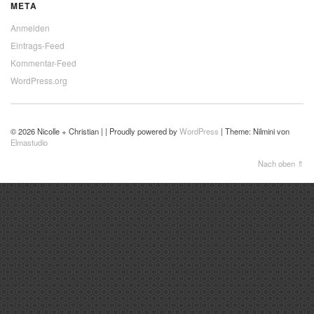
META
Anmelden
Eintrags-Feed
Kommentar-Feed
WordPress.org
© 2026 Nicolle + Christian | | Proudly powered by
WordPress
|
Theme: Nilmini von
Elmastudio
Nach oben ⇑